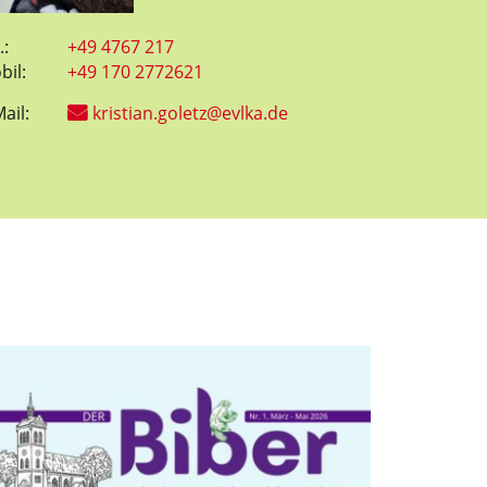
.:
+49 4767 217
bil:
+49 170 2772621
ail:
kristian.goletz@evlka.de