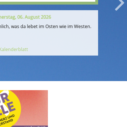
erstag, 06. August 2026
erstag, 06. August 2026
lich, was da lebet im Osten wie im Westen.
lich, was da lebet im Osten wie im Westen.
Kalenderblatt
Kalenderblatt