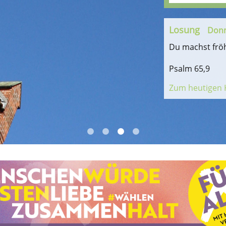
Losung
Losung
Donn
Donn
ie im Westen.
ie im Westen.
Du machst fröh
Du machst fröh
Psalm 65,9
Psalm 65,9
Zum heutigen 
Zum heutigen 